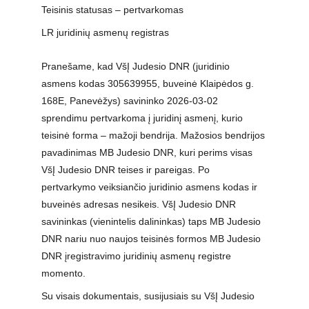
Teisinis statusas – pertvarkomas
LR juridinių asmenų registras
Pranešame, kad VšĮ Judesio DNR (juridinio 
asmens kodas 305639955, buveinė Klaipėdos g. 
168E, Panevėžys) savininko 2026-03-02 
sprendimu pertvarkoma į juridinį asmenį, kurio 
teisinė forma – mažoji bendrija. Mažosios bendrijos 
pavadinimas MB Judesio DNR, kuri perims visas 
VšĮ Judesio DNR teises ir pareigas. Po 
pertvarkymo veiksiančio juridinio asmens kodas ir 
buveinės adresas nesikeis. VšĮ Judesio DNR 
savininkas (vienintelis dalininkas) taps MB Judesio 
DNR nariu nuo naujos teisinės formos MB Judesio 
DNR įregistravimo juridinių asmenų registre 
momento.
Su visais dokumentais, susijusiais su VšĮ Judesio 